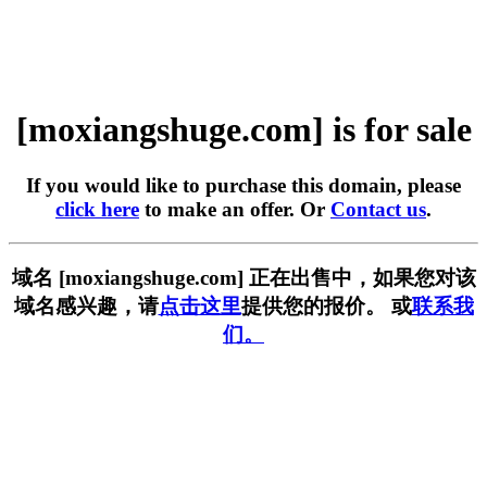
[moxiangshuge.com] is for sale
If you would like to purchase this domain, please
click here
to make an offer. Or
Contact us
.
域名 [moxiangshuge.com] 正在出售中，如果您对该
域名感兴趣，请
点击这里
提供您的报价。 或
联系我
们。