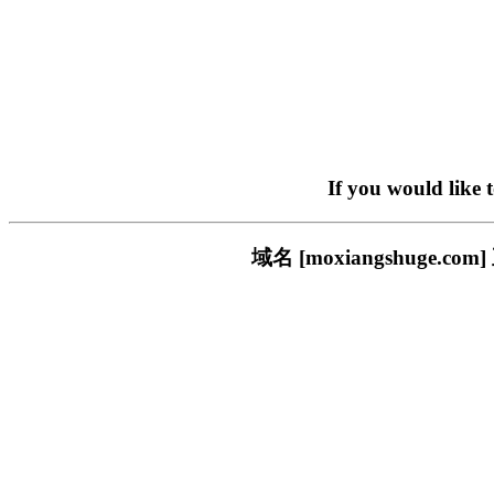
If you would like 
域名 [moxiangshug