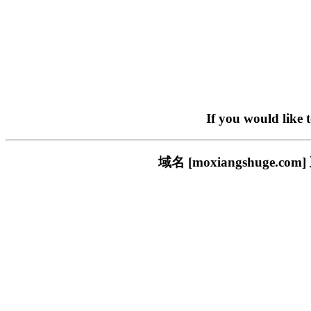
If you would like 
域名 [moxiangshug